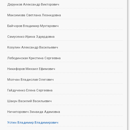
Дерунков Александр Викторович
Максимова Светлана Леонидовна
Байчоров Владимир Мухтарович
Самусенко Ирина Эдуардовна
Козулин Александр Васильевич
Лебединская Кристина Сергеевна
Никифоров Михаил Ефимович
Молчан Владислав Олегович
Гайдученко Елена Сергеевна
Шакун Василий Васильевич
Ничипорович Зинаида Адамовна
Устин Владимир Владимирович