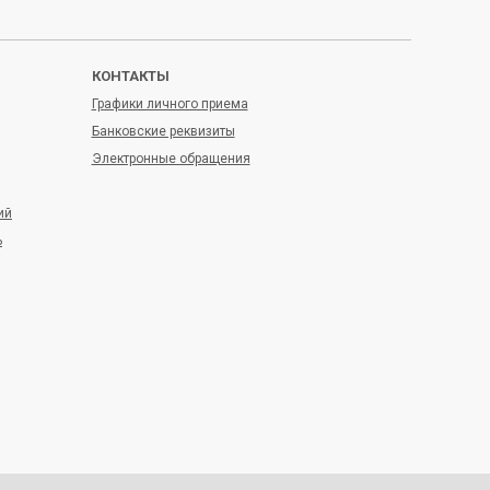
Марина Сергеевна
с 09.00 до 11.00
РОГОВОЙ
ежедневно
КОНТАКТЫ
Графики личного приема
Александр Павлович
с 14.00 до 17.00
Банковские реквизиты
Электронные обращения
МЕРЧИ
ежедневно
Илона Генриховна
с 09.00 до 13.00
ий
ь
ИСАЕВА
ежедневно
Ирина Дмитриевна
с 09.00 до 13.00
МЫЧКО
ежедневно
Елена Александровна
с 09.00 до 13.00