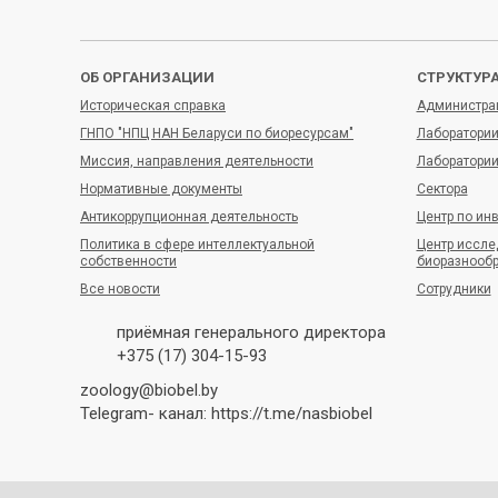
ОКПО
Зам
ОБ ОРГАНИЗАЦИИ
СТРУКТУР
Историческая справка
Администра
ГНПО "НПЦ НАН Беларуси по биоресурсам"
Лаборатории
Миссия, направления деятельности
Лаборатори
Глав
Нормативные документы
Сектора
Антикоррупционная деятельность
Центр по ин
Политика в сфере интеллектуальной
Центр иссле
собственности
биоразнооб
Вед
Все новости
Сотрудники
приёмная генерального директора
+375 (17) 304-15-93
Вед
zoology@biobel.by
Telegram- канал:
https://t.me/nasbiobel