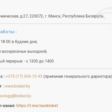
емическая, д.27, 220072, г. Минск, Республика Беларусь
аботы :
 18 00 в будние дни;
и воскресенье выходной;
й перерыв - с 1300 до 1400
с :
+375 (17) 304-15-93
(приёмная генерального директора)
т :
www.biobel.by
oology@biobel.by
m-канал:
https://t.me/nasbiobel