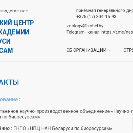
приёмная генерального ди
изводственное
+375 (17) 304-15-93
КИЙ ЦЕНТР
zoology@biobel.by
КАДЕМИИ
Telegram- канал:
https://t.me/nas
УСИ
РСАМ
ОБ ОРГАНИЗАЦИИ
СТР
АКТЫ
вание :
твенное научно-производственное объединение «Научно-п
 по биоресурсам»
нно :
ГНПО «НПЦ НАН Беларуси по биоресурсам»