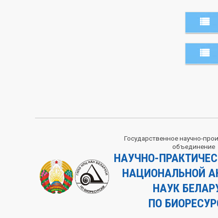
Расч
ОАО 
р/с
B
код 7
Ген
Расч
Государственное научно-про
объединение
ОАО 
НАУЧНО-ПРАКТИЧЕС
р/с
B
Заме
НАЦИОНАЛЬНОЙ А
код 7
НАУК БЕЛАР
ПО БИОРЕСУ
УНН 
Уче