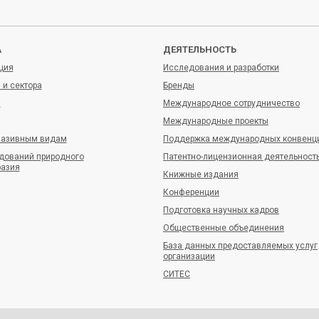
 :
03535032
еститель генерального директора по общим вопросам
А
ДЕЯТЕЛЬНОСТЬ
ция
Исследования и разработки
 и сектора
Бренды
и
Международное сотрудничество
ный бухгалтер
Международные проекты
вазивным видам
Поддержка международных конвенц
дований природного
Патентно-лицензионная деятельност
разия
ущий специалист по кадрам
Книжные издания
Конференции
Подготовка научных кадров
Общественные объединения
ущий юрисконсульт
База данных предоставляемых услуг
организации
СИТЕС