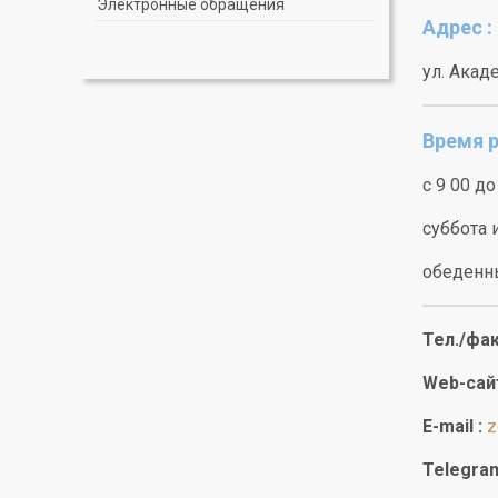
Электронные обращения
Адрес :
ул. Акад
Время р
с 9 00 до
суббота 
обеденны
Тел./фак
Web-сай
E-mail :
z
Telegra