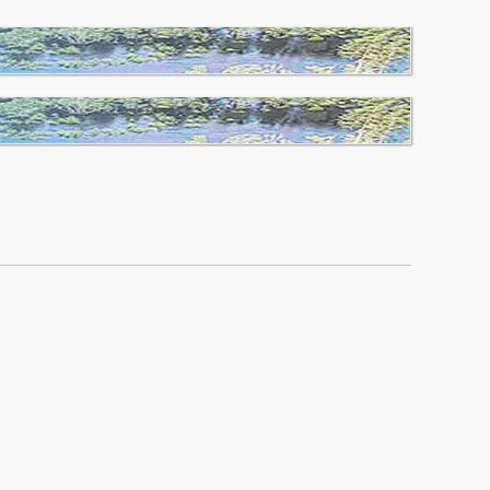
Ф.И.О.
Время приема
ЧАЙКОВСКИЙ
вторник, четверг
Александр Иванович
с 14.00 до 15.00
ВОЛКОВА
среда, пятница
Татьяна Валерьевна
с 9.00 до 11.00
МАЛЬКО
ежедневно