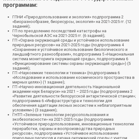
программам:
ГПНИ «Природопользование и экология» подпрограмма 2
«Биоразнообразие, биоресурсы, экология» на 2021-2025 гг. (12
заданий);
ГП по преодолению последствий катастрофы на
Чернобыльской АЭС на 2021-2025 гг. (6 заданий);
ГП «Охрана окружающей среды и устойчивое использование
природных ресурсов» на 2021-2025 годы (подпрограмма 4
«Сохранение и устойчивое использование биологического и
ландшафтного разнообразия», подпрограмма 5 «Национальная
система мониторинга окружающей среды», подпрограмма 6
«Функционирование системы охраны окружающей среды») (5
заданий);
ГП «Наукоемкие технологии и техника» (подпрограмма 6
«Исследование и использование космического пространства в
мирных целях») (1 задание);
ГП «Научно-инновационная деятельность Национальной
академии наук Беларуси» на 2021 – 2025 годы (подпрограмма 2
«Развитие деятельности белорусской антарктической станции»;
подпрограмма 6 «Инфраструктура и технологии для
обеспечения адаптации лесных экосистем к неблагоприятным
условиям») (3 задания);
ГНТП «Зеленые технологии ресурсопользования и
экобезопасности» на 2021-2025 годы (подпрограмма
«Устойчивое природопользование, инновационные технологии
переработки, охраны и воспроизводства природных
ресурсов», подпрограмма «Устойчивое использование
природных ресурсов и охрана окружающей среды с учетом